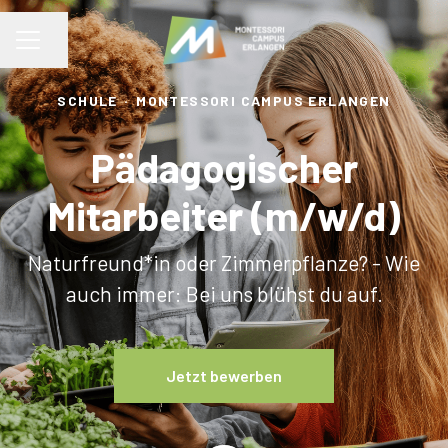
Seite teilen
KARRIEREMENÜ
SCHULE
·
MONTESSORI CAMPUS ERLANGEN
Pädagogischer
Mitarbeiter (m/w/d)
Naturfreund*in oder Zimmerpflanze? - Wie
auch immer: Bei uns blühst du auf.
Jetzt bewerben